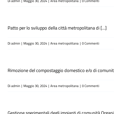
Di
admin
|
Maggio 30, 2024
|
Area metropolitana
|
0 Commenti
Patto per lo sviluppo della città metropolitana di [...]
Di
admin
|
Maggio 30, 2024
|
Area metropolitana
|
0 Commenti
Rimozione del compostaggio domestico e/o di comunità​ 
Di
admin
|
Maggio 30, 2024
|
Area metropolitana
|
0 Commenti
Gestione sperimentali degli impianti di comunità Organiz