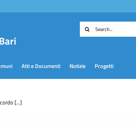
Cerca
per:
omuni
Atti e Documenti
Notizie
Progetti
ordo [...]