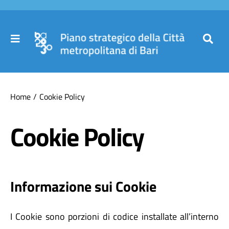
Salta
al
contenuto
Toggle
Toggl
Navigation
Navig
Cer
Home
Home
Cookie Policy
per
Il Piano
Cookie Policy
Governance
Informazione sui Cookie
Partecipa
I Cookie sono porzioni di codice installate all’interno
Comuni