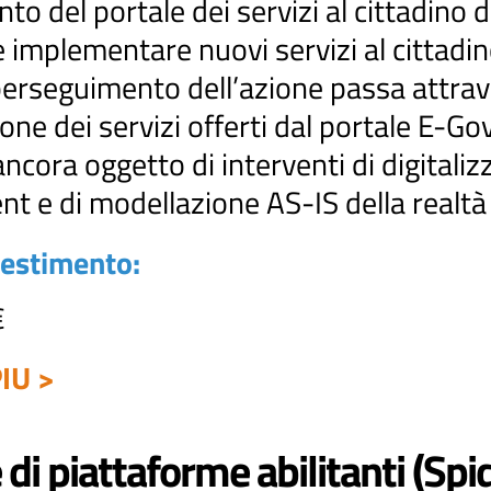
o del portale dei servizi al cittadino d
 implementare nuovi servizi al cittadin
Il perseguimento dell’azione passa attra
ione dei servizi offerti dal portale E-Go
ancora oggetto di interventi di digitaliz
t e di modellazione AS-IS della realtà
vestimento:
€
IU >
di piattaforme abilitanti (Spi