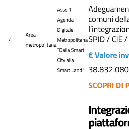
Adeguamento 
Asse 1
comuni della
Agenda
l’integrazio
Digitale
Area
SPID / CIE 
4
Metropolitana
metropolitana
“Dalla Smart
€ Valore in
City alla
38.832.080
Smart Land”
SCOPRI DI P
Integrazi
piattafor