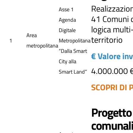
Realizzazion
Asse 1
41 Comuni d
Agenda
logica mult
Digitale
Area
territorio
1
Metropolitana
metropolitana
“Dalla Smart
€ Valore in
City alla
4.000.000 
Smart Land”
SCOPRI DI P
Progetto 
comunal