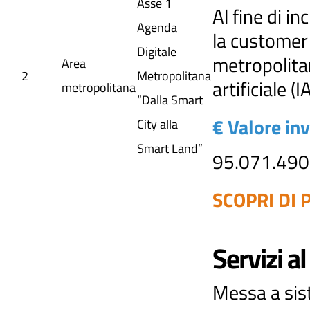
Asse 1
Al fine di i
Agenda
la customer 
Digitale
metropolitan
Area
2
Metropolitana
artificiale (I
metropolitana
“Dalla Smart
€ Valore in
City alla
Smart Land”
95.071.490
SCOPRI DI P
Servizi al
Messa a sist