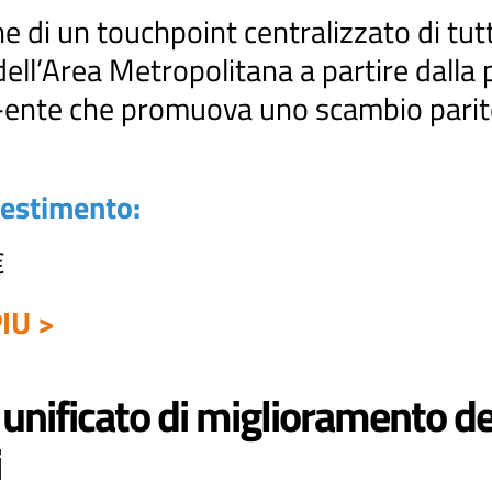
e di un touchpoint centralizzato di tutti
ell’Area Metropolitana a partire dalla
i-ente che promuova uno scambio parite
vestimento:
€
IU >
unificato di miglioramento dell
i