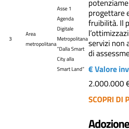
potenziament
Asse 1
progettare e
Agenda
fruibilità. 
Digitale
l’ottimizzaz
Area
3
Metropolitana
servizi non 
metropolitana
“Dalla Smart
di assessmen
City alla
€ Valore in
Smart Land”
2.000.000 
SCOPRI DI P
Adozione 