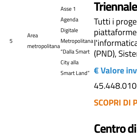
Triennale
Asse 1
Tutti i prog
Agenda
piattaforme,
Digitale
Area
l'informatic
5
Metropolitana
metropolitana
(PND), Sist
“Dalla Smart
City alla
€ Valore in
Smart Land”
45.448.010
SCOPRI DI P
Centro di