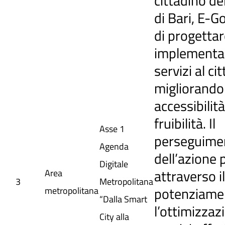
cittadino d
di Bari, E-Go
di progettar
implementa
servizi al ci
migliorand
accessibilità
fruibilità. Il
Asse 1
perseguime
Agenda
dell’azione 
Digitale
attraverso il
Area
3
Metropolitana
potenziame
metropolitana
“Dalla Smart
l’ottimizzaz
City alla