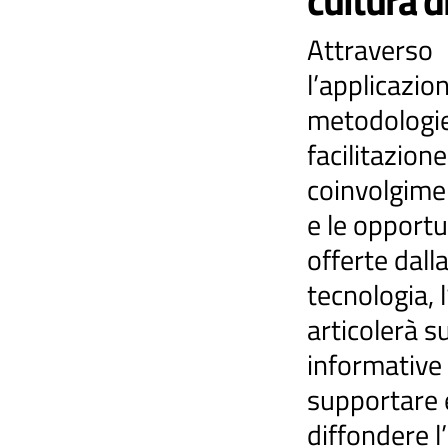
cultura d
​Attraverso
l’applicazion
metodologie
facilitazione
coinvolgime
e le opportu
offerte dall
tecnologia, l
articolerà su
informative 
supportare 
diffondere l’