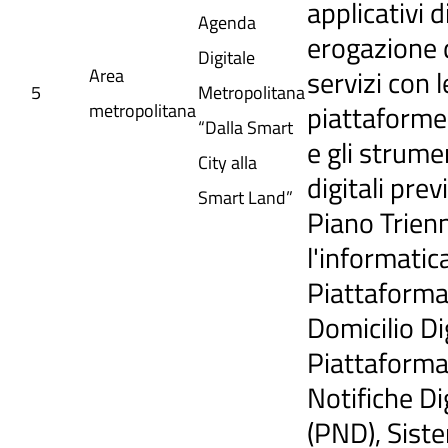
applicativi d
Agenda
erogazione 
Digitale
servizi con l
Area
5
Metropolitana
piattaforme,
metropolitana
“Dalla Smart
e gli strume
City alla
digitali previ
Smart Land”
Piano Trien
l'informatic
Piattaforma
Domicilio Di
Piattaform
Notifiche Dig
(PND), Sist