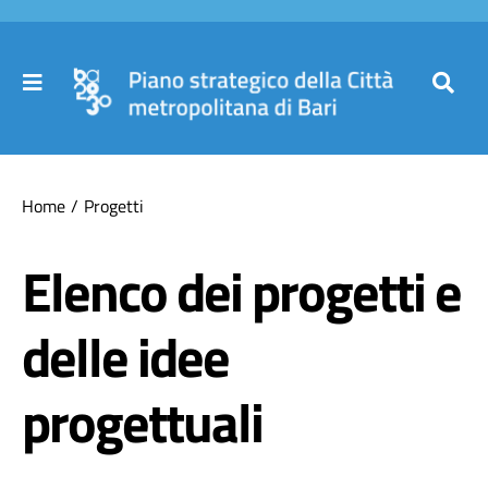
Salta
al
contenuto
Toggle
Toggl
Navigation
Navig
Cer
Home
Home
Progetti
per
Il Piano
Elenco dei progetti e
delle idee
Governance
progettuali
Partecipa
Comuni