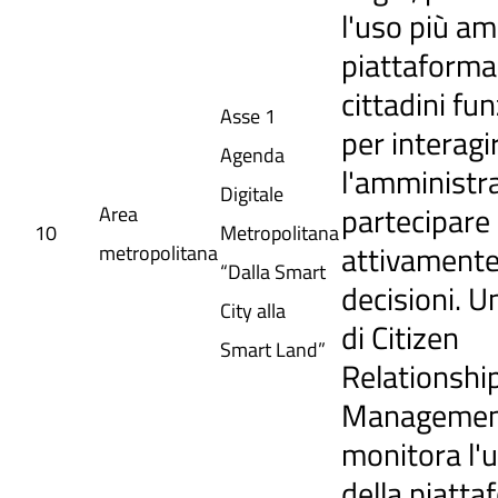
l'uso più am
piattaforma.
cittadini fun
Asse 1
per interagi
Agenda
l'amministr
Digitale
partecipare
Area
10
Metropolitana
attivamente
metropolitana
“Dalla Smart
decisioni. U
City alla
di Citizen
Smart Land”
Relationshi
Manageme
monitora l'u
della piatta