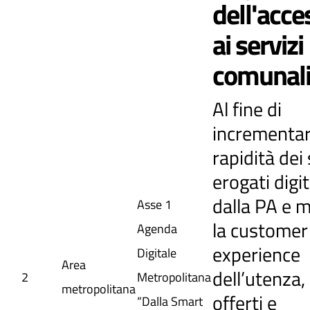
dell'acces
ai servizi
comunal
Al fine di
incrementar
rapidità dei 
erogati dig
dalla PA e m
Asse 1
la customer
Agenda
experience
Digitale
Area
dell’utenza, 
2
Metropolitana
metropolitana
offerti e
“Dalla Smart