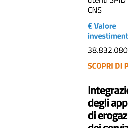
CNS
€ Valore
investimen
38.832.080
SCOPRI DI P
Integraz
degli appl
di erogaz
dei serviz