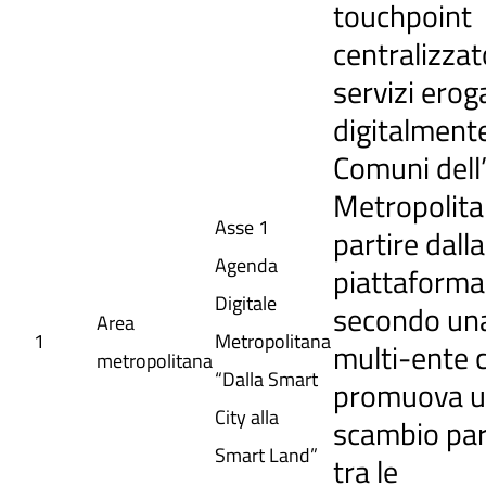
touchpoint
centralizzato
servizi erog
digitalment
Comuni dell
Metropolita
Asse 1
partire dalla
Agenda
piattaforma
Digitale
secondo una
Area
1
Metropolitana
multi-ente 
metropolitana
“Dalla Smart
promuova 
City alla
scambio par
Smart Land”
tra le