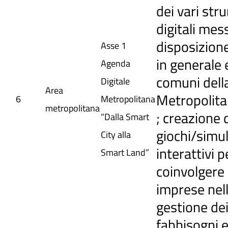
dei vari str
digitali mess
disposizione
Asse 1
in generale 
Agenda
comuni della
Digitale
Area
Metropolitan
6
Metropolitana
metropolitana
; creazione 
“Dalla Smart
giochi/simul
City alla
interattivi p
Smart Land”
coinvolgere 
imprese nel
gestione de
fabbisogni e