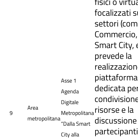
fisici o virtua
focalizzati s
settori (co
Commercio,
Smart City, e
prevede la
realizzazion
piattaforma
Asse 1
dedicata per
Agenda
condivisione
Digitale
risorse e la
Area
9
Metropolitana
discussione 
metropolitana
“Dalla Smart
partecipanti.
City alla