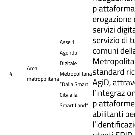
piattaforma
erogazione 
servizi digita
servizio di tu
Asse 1
comuni della
Agenda
Metropolita
Digitale
Area
standard ric
4
Metropolitana
metropolitana
AgiD, attra
“Dalla Smart
l’integrazio
City alla
piattaforme
Smart Land”
abilitanti pe
l’identificaz
utenti SPID 