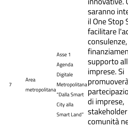
innovative. 
saranno int
il One Stop
facilitare l'
consulenze,
finanziamen
Asse 1
supporto al
Agenda
imprese. Si
Digitale
promuoverà
Area
7
Metropolitana
partecipazio
metropolitana
“Dalla Smart
di imprese,
City alla
stakeholder 
Smart Land”
comunità ne