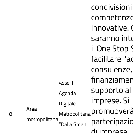
condivisioni
competenz
innovative. 
saranno int
il One Stop
facilitare l'
consulenze,
finanziamen
Asse 1
supporto al
Agenda
imprese. Si
Digitale
promuoverà
Area
8
Metropolitana
partecipazio
metropolitana
“Dalla Smart
di imprese,