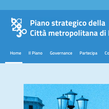
Salta
al
contenuto
Home
Il Piano
Governance
Partecipa
C