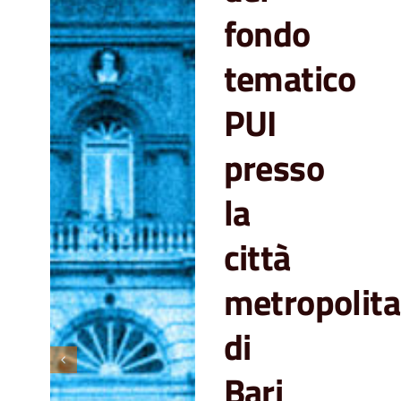
fondo
tematico
PUI
presso
la
città
metropolit
di
Bari