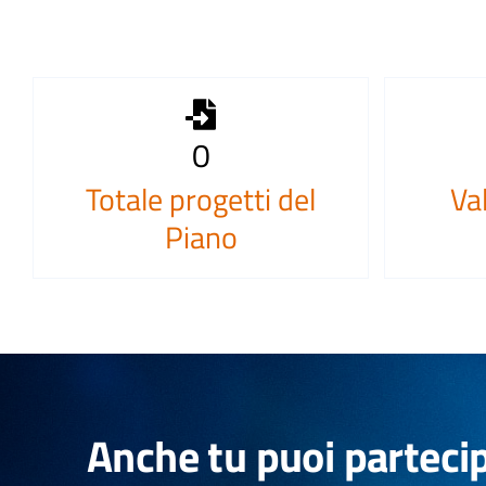
0
Totale progetti del
Va
Piano
Anche tu puoi partecip