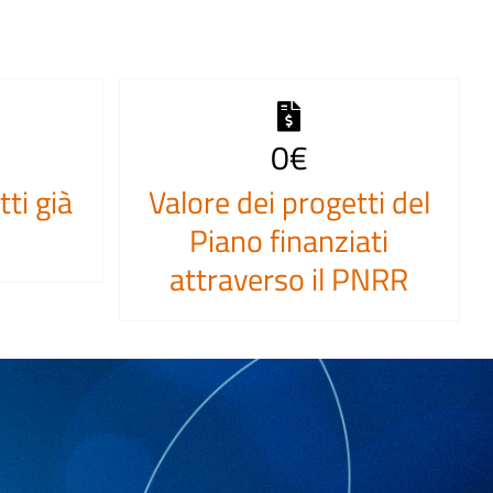
0
€
ti già
Valore dei progetti del
Piano finanziati
attraverso il PNRR