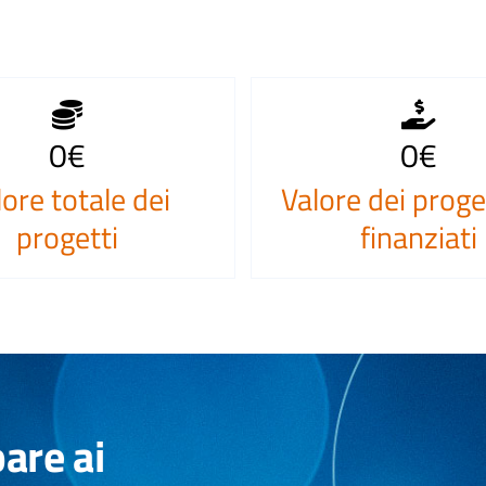
0
€
0
€
lore totale dei
Valore dei proget
progetti
finanziati
are ai