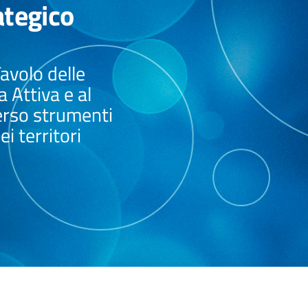
ategico
Tavolo delle
 Attiva e al
verso strumenti
i territori