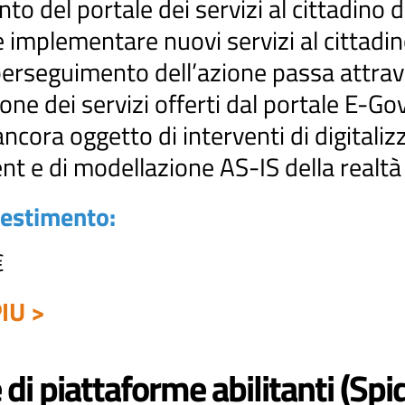
o del portale dei servizi al cittadino d
 implementare nuovi servizi al cittadin
Il perseguimento dell’azione passa attra
ione dei servizi offerti dal portale E-Go
ancora oggetto di interventi di digitaliz
t e di modellazione AS-IS della realtà
vestimento:
€
IU >
di piattaforme abilitanti (Spi