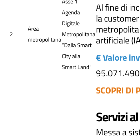
Asse 1
Al fine di i
Agenda
la customer 
Digitale
metropolitan
Area
2
Metropolitana
artificiale (I
metropolitana
“Dalla Smart
€ Valore in
City alla
Smart Land”
95.071.490
SCOPRI DI P
Servizi al
Messa a sist