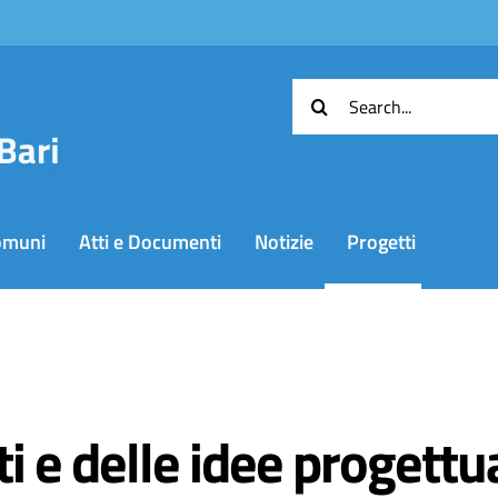
Cerca
per:
omuni
Atti e Documenti
Notizie
Progetti
i e delle idee progettua