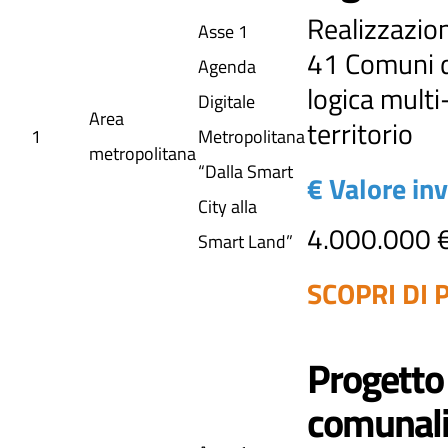
Realizzazion
Asse 1
41 Comuni d
Agenda
logica mult
Digitale
Area
territorio
1
Metropolitana
metropolitana
“Dalla Smart
€ Valore in
City alla
4.000.000 
Smart Land”
SCOPRI DI P
Progetto 
comunal