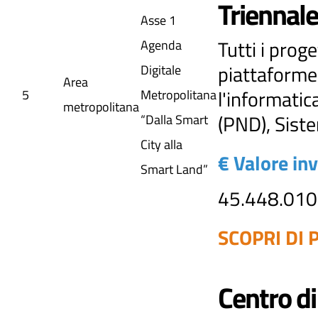
Triennale
Asse 1
Tutti i prog
Agenda
piattaforme,
Digitale
Area
l'informatic
5
Metropolitana
metropolitana
(PND), Sist
“Dalla Smart
City alla
€ Valore in
Smart Land”
45.448.010
SCOPRI DI P
Centro di