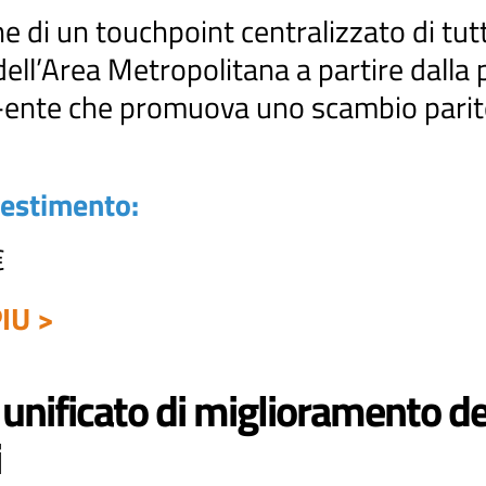
e di un touchpoint centralizzato di tutti
ell’Area Metropolitana a partire dalla
i-ente che promuova uno scambio parite
vestimento:
€
IU >
unificato di miglioramento dell
i