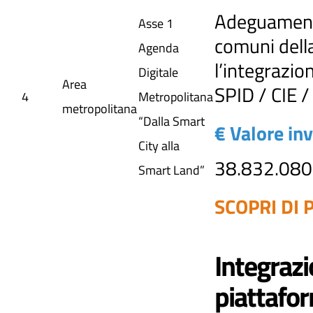
Adeguamento 
Asse 1
comuni della
Agenda
l’integrazio
Digitale
Area
SPID / CIE 
4
Metropolitana
metropolitana
“Dalla Smart
€ Valore in
City alla
38.832.080
Smart Land”
SCOPRI DI P
Integrazi
piattafor