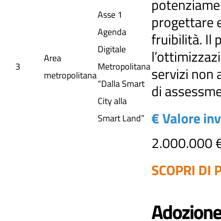
potenziament
Asse 1
progettare e
Agenda
fruibilità. 
Digitale
l’ottimizzaz
Area
3
Metropolitana
servizi non 
metropolitana
“Dalla Smart
di assessmen
City alla
€ Valore in
Smart Land”
2.000.000 
SCOPRI DI P
Adozione 