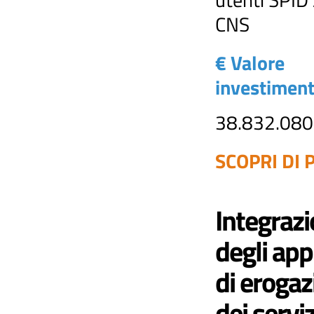
CNS
€ Valore
investimen
38.832.080
SCOPRI DI P
Integraz
degli appl
di erogaz
dei serviz