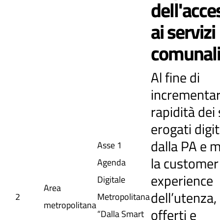
dell'acces
ai servizi
comunal
Al fine di
incrementar
rapidità dei 
erogati dig
dalla PA e m
Asse 1
la customer
Agenda
experience
Digitale
Area
dell’utenza, 
2
Metropolitana
metropolitana
offerti e
“Dalla Smart