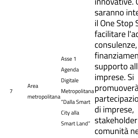
innovative. 
saranno int
il One Stop
facilitare l'
consulenze,
finanziamen
Asse 1
supporto al
Agenda
imprese. Si
Digitale
promuoverà
Area
7
Metropolitana
partecipazio
metropolitana
“Dalla Smart
di imprese,
City alla
stakeholder 
Smart Land”
comunità ne