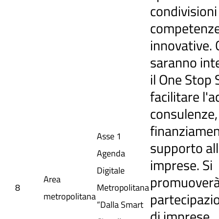
condivisioni
competenz
innovative. 
saranno int
il One Stop
facilitare l'
consulenze,
finanziamen
Asse 1
supporto al
Agenda
imprese. Si
Digitale
promuoverà
Area
8
Metropolitana
partecipazio
metropolitana
“Dalla Smart
di imprese,