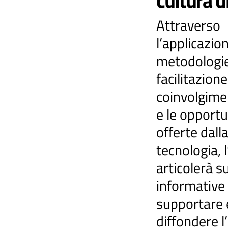
cultura d
​Attraverso
l’applicazion
metodologie
facilitazione
coinvolgime
e le opportu
offerte dall
tecnologia, l
articolerà su
informative 
supportare 
diffondere l’