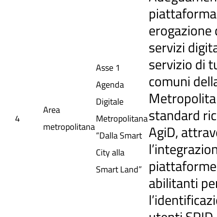
piattaforma
erogazione 
servizi digita
servizio di tu
Asse 1
comuni della
Agenda
Metropolita
Digitale
Area
standard ric
4
Metropolitana
metropolitana
AgiD, attra
“Dalla Smart
l’integrazio
City alla
piattaforme
Smart Land”
abilitanti pe
l’identificaz
utenti SPID 