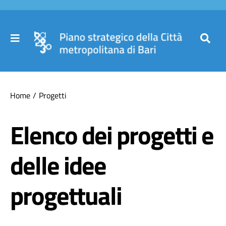
Salta
al
contenuto
Toggle
Toggl
Navigation
Navig
Cer
Home
Home
Progetti
per
Il Piano
Elenco dei progetti e
delle idee
Governance
progettuali
Partecipa
Comuni