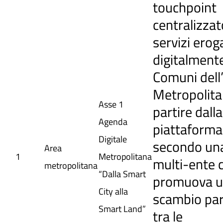
touchpoint
centralizzato
servizi erog
digitalment
Comuni dell
Metropolita
Asse 1
partire dalla
Agenda
piattaforma
Digitale
secondo una
Area
1
Metropolitana
multi-ente 
metropolitana
“Dalla Smart
promuova 
City alla
scambio par
Smart Land”
tra le