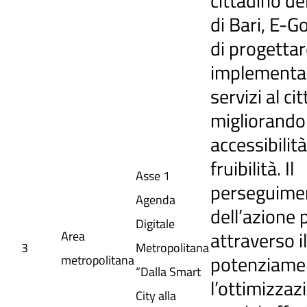
cittadino d
di Bari, E-Go
di progettar
implementa
servizi al ci
migliorand
accessibilità
fruibilità. Il
Asse 1
perseguime
Agenda
dell’azione 
Digitale
attraverso il
Area
3
Metropolitana
potenziame
metropolitana
“Dalla Smart
l’ottimizzaz
City alla