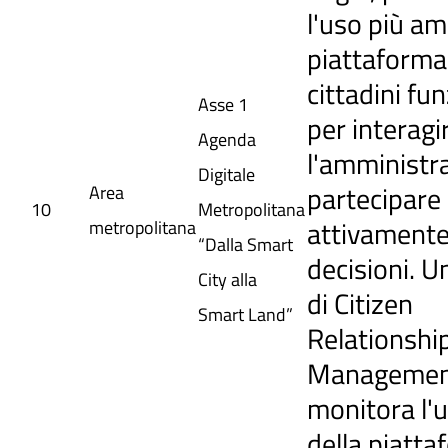
l'uso più am
piattaforma.
cittadini fun
Asse 1
per interagi
Agenda
l'amministr
Digitale
partecipare
Area
10
Metropolitana
attivamente
metropolitana
“Dalla Smart
decisioni. U
City alla
di Citizen
Smart Land”
Relationshi
Manageme
monitora l'u
della piatta