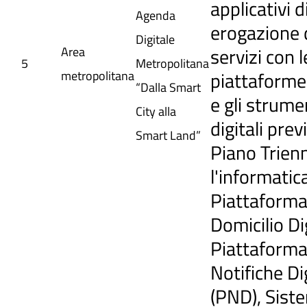
applicativi d
Agenda
erogazione 
Digitale
servizi con l
Area
5
Metropolitana
piattaforme,
metropolitana
“Dalla Smart
e gli strume
City alla
digitali previ
Smart Land”
Piano Trien
l'informatic
Piattaforma
Domicilio Di
Piattaform
Notifiche Dig
(PND), Sist