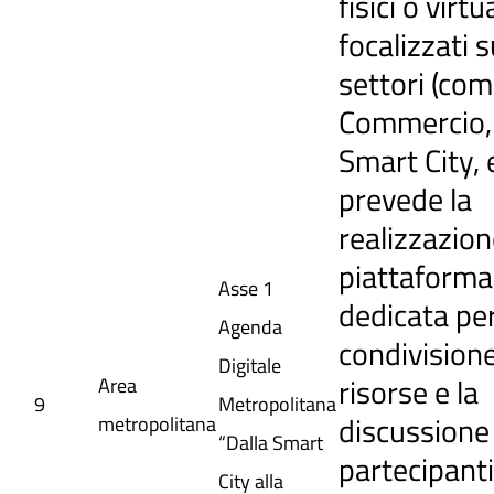
fisici o virtua
focalizzati s
settori (co
Commercio,
Smart City, e
prevede la
realizzazion
piattaforma
Asse 1
dedicata per
Agenda
condivisione
Digitale
risorse e la
Area
9
Metropolitana
discussione 
metropolitana
“Dalla Smart
partecipanti.
City alla