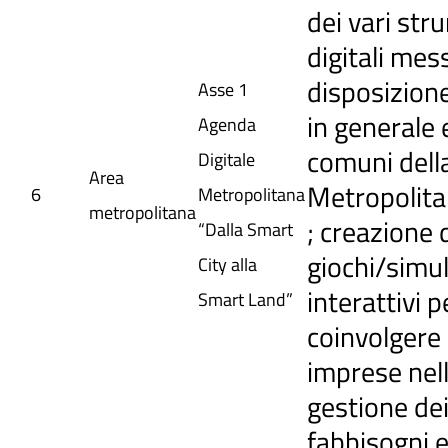
dei vari str
digitali mess
disposizione
Asse 1
in generale 
Agenda
comuni della
Digitale
Area
Metropolitan
6
Metropolitana
metropolitana
; creazione 
“Dalla Smart
giochi/simul
City alla
interattivi p
Smart Land”
coinvolgere 
imprese nel
gestione de
fabbisogni e