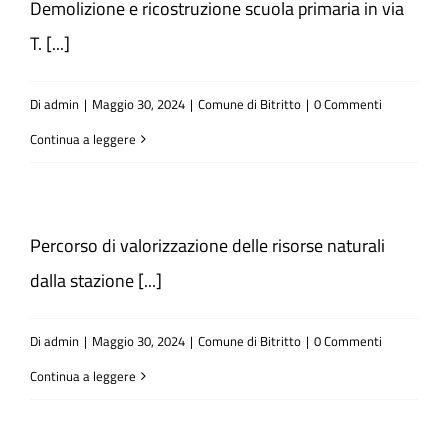
Demolizione e ricostruzione scuola primaria in via
T. [...]
Atti e Docunenti
Di
admin
|
Maggio 30, 2024
|
Comune di Bitritto
|
0 Commenti
Notizie
Continua a leggere
Progetti
Percorso di valorizzazione delle risorse naturali
dalla stazione [...]
Di
admin
|
Maggio 30, 2024
|
Comune di Bitritto
|
0 Commenti
Continua a leggere