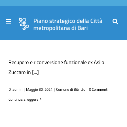
Salta
al
contenuto
Toggle
Toggl
Navigation
Navig
Cer
Home
per
Recupero e riconversione funzionale ex Asilo
Il Piano
Zuccaro in [...]
Governance
Di
admin
|
Maggio 30, 2024
|
Comune di Bitritto
|
0 Commenti
Continua a leggere
Partecipa
Comuni