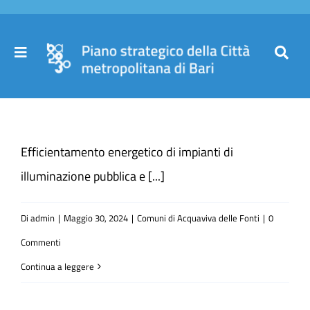
Salta
al
contenuto
Toggle
Toggl
Navigation
Navig
Cer
Home
per
Efficientamento energetico di impianti di
Il Piano
illuminazione pubblica e [...]
Governance
Di
admin
|
Maggio 30, 2024
|
Comuni di Acquaviva delle Fonti
|
0
Commenti
Partecipa
Continua a leggere
Comuni