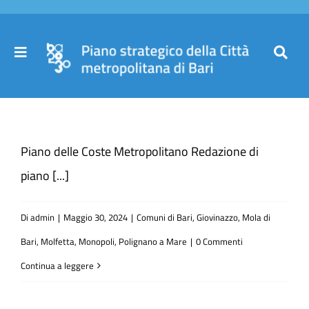
Salta
al
contenuto
Toggle
Toggl
Navigation
Navig
Cer
Home
per
Piano delle Coste Metropolitano Redazione di
Il Piano
piano [...]
Governance
Di
admin
|
Maggio 30, 2024
|
Comuni di Bari, Giovinazzo, Mola di
Bari, Molfetta, Monopoli, Polignano a Mare
|
0 Commenti
Partecipa
Continua a leggere
Comuni