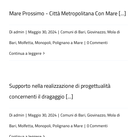
Mare Prossimo - Città Metropolitana Con Mare [...]
Atti e Docunenti
Di
admin
|
Maggio 30, 2024
|
Comuni di Bari, Giovinazzo, Mola di
Notizie
Bari, Molfetta, Monopoli, Polignano a Mare
|
0 Commenti
Continua a leggere
Progetti
Supporto nella realizzazione di progettualità
concernenti il dragaggio [...]
Di
admin
|
Maggio 30, 2024
|
Comuni di Bari, Giovinazzo, Mola di
Bari, Molfetta, Monopoli, Polignano a Mare
|
0 Commenti
Continua a leggere