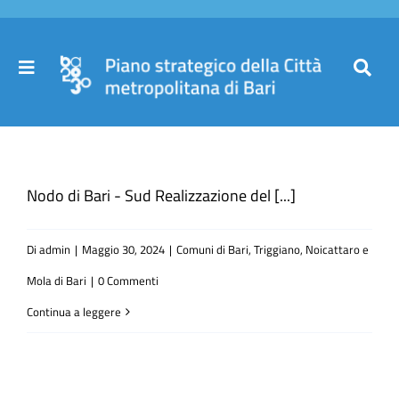
Salta
al
contenuto
Toggle
Toggl
Navigation
Navig
Cer
Home
per
Nodo di Bari - Sud Realizzazione del [...]
Il Piano
Di
admin
|
Maggio 30, 2024
|
Comuni di Bari, Triggiano, Noicattaro e
Governance
Mola di Bari
|
0 Commenti
Continua a leggere
Partecipa
Comuni