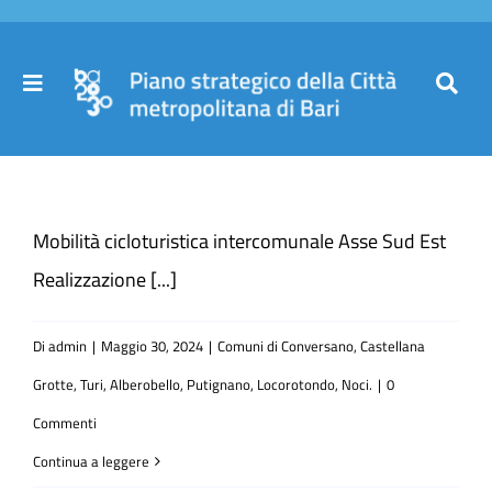
Salta
al
contenuto
Toggle
Toggl
Navigation
Navig
Cer
Home
per
Mobilità cicloturistica intercomunale Asse Sud Est
Il Piano
Realizzazione [...]
Governance
Di
admin
|
Maggio 30, 2024
|
Comuni di Conversano, Castellana
Grotte, Turi, Alberobello, Putignano, Locorotondo, Noci.
|
0
Partecipa
Commenti
Continua a leggere
Comuni