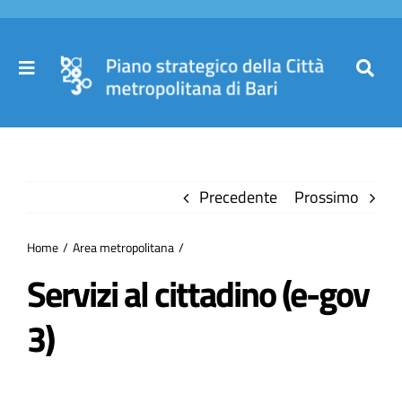
Salta
al
contenuto
Toggle
Toggl
Navigation
Navig
Cer
Home
per
Precedente
Prossimo
Il Piano
Home
Area metropolitana
Governance
Servizi al cittadino (e-gov
3)
Partecipa
Comuni