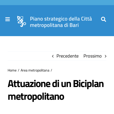
Salta
al
contenuto
Toggle
Toggl
Navigation
Navig
Cer
Home
per
Precedente
Prossimo
Il Piano
Home
Area metropolitana
Governance
Attuazione di un Biciplan
metropolitano​
Partecipa
Comuni