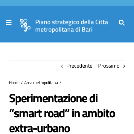
Salta
al
contenuto
Toggle
Toggl
Navigation
Navig
Cer
Home
per
Precedente
Prossimo
Il Piano
Home
Area metropolitana
Governance
Sperimentazione di
“smart road” in ambito
Partecipa
extra-urbano​
Comuni