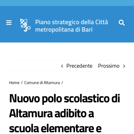
Salta
al
contenuto
Toggle
Toggl
Navigation
Navig
Cer
Home
per
Precedente
Prossimo
Il Piano
Home
Comune di Altamura
Governance
Nuovo polo scolastico di
Altamura adibito a
Partecipa
scuola elementare e
Comuni