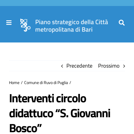
Salta
al
contenuto
Toggle
Toggl
Navigation
Navig
Cer
Home
per
Precedente
Prossimo
Il Piano
Home
Comune di Ruvo di Puglia
Governance
Interventi circolo
didattuco “S. Giovanni
Partecipa
Bosco”
Comuni