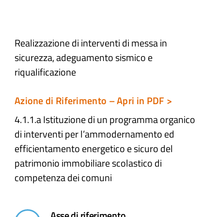
Atti e Docunenti
Realizzazione di interventi di messa in
sicurezza, adeguamento sismico e
Notizie
riqualificazione
Progetti
Azione di Riferimento – Apri in PDF >
4.1.1.a Istituzione di un programma organico
di interventi per l’ammodernamento ed
efficientamento energetico e sicuro del
patrimonio immobiliare scolastico di
competenza dei comuni
Asse di riferimento