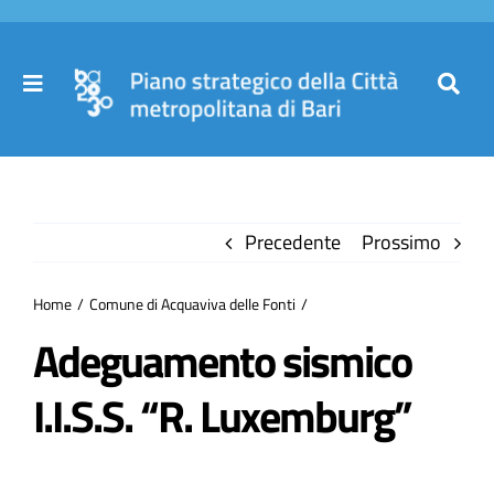
Salta
al
contenuto
Toggle
Toggl
Navigation
Navig
Cer
Home
per
Precedente
Prossimo
Il Piano
Home
Comune di Acquaviva delle Fonti
Governance
Adeguamento sismico
I.I.S.S. “R. Luxemburg”
Partecipa
Comuni