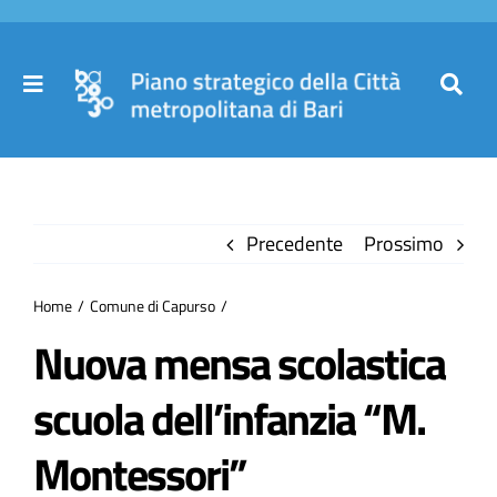
Salta
al
contenuto
Toggle
Toggl
Navigation
Navig
Cer
Home
per
Precedente
Prossimo
Il Piano
Home
Comune di Capurso
Governance
Nuova mensa scolastica
scuola dell’infanzia “M.
Partecipa
Montessori”
Comuni