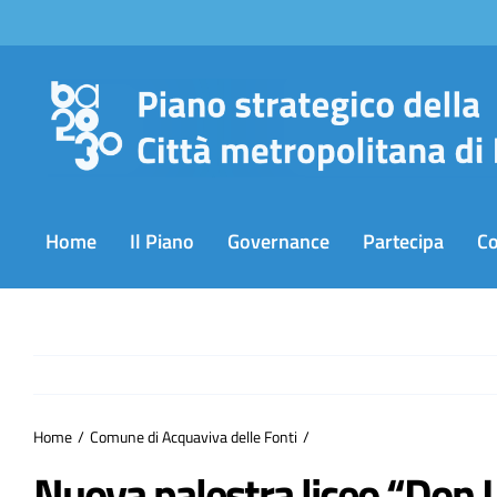
Salta
al
contenuto
Home
Il Piano
Governance
Partecipa
C
Home
Comune di Acquaviva delle Fonti
Nuova palestra liceo “Don 