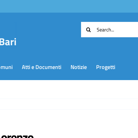
Cerca
per:
omuni
Atti e Documenti
Notizie
Progetti
Lorenzo