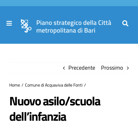
Salta
al
contenuto
Toggle
Toggl
Navigation
Navig
Cer
Home
per
Precedente
Prossimo
Il Piano
Home
Comune di Acquaviva delle Fonti
Governance
Nuovo asilo/scuola
dell’infanzia
Partecipa
Comuni