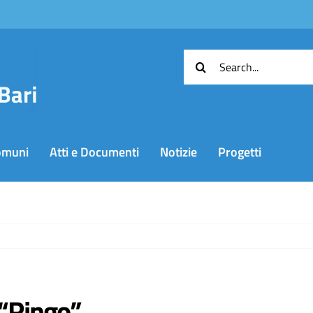
Cerca
per:
omuni
Atti e Documenti
Notizie
Progetti
 “Ringo”