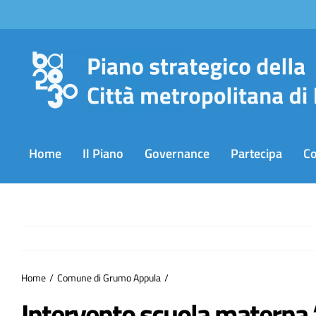
Salta
al
contenuto
Home
Il Piano
Governance
Partecipa
C
Home
Comune di Grumo Appula
Intervento scuola materna