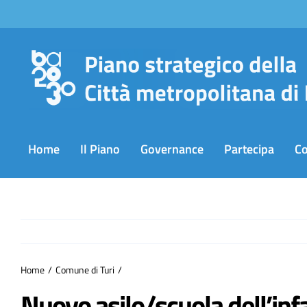
Salta
al
contenuto
Home
Il Piano
Governance
Partecipa
C
Home
Comune di Turi
Nuovo asilo/scuola dell’inf