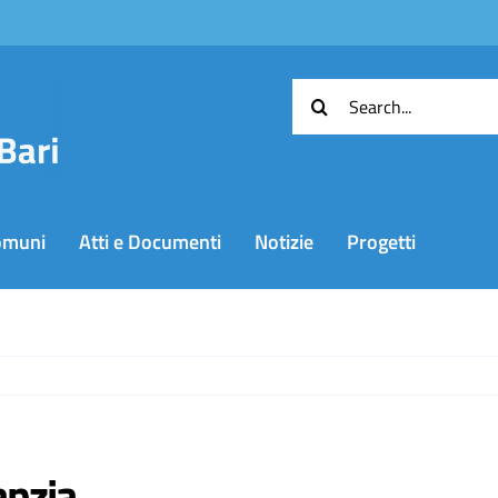
Cerca
per:
omuni
Atti e Documenti
Notizie
Progetti
anzia