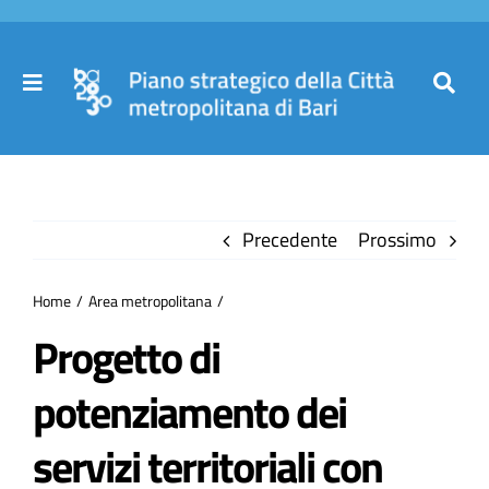
Salta
al
contenuto
Toggle
Toggl
Navigation
Navig
Cer
Home
per
Precedente
Prossimo
Il Piano
Home
Area metropolitana
Governance
Progetto di
potenziamento dei
Partecipa
servizi territoriali con
Comuni