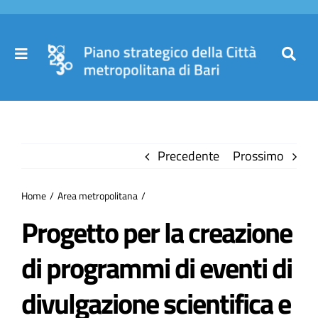
Salta
al
contenuto
Toggle
Toggl
Navigation
Navig
Cer
Home
per
Precedente
Prossimo
Il Piano
Home
Area metropolitana
Governance
Progetto per la creazione
di programmi di eventi di
Partecipa
divulgazione scientifica e
Comuni