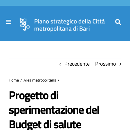
Salta
al
contenuto
Toggle
Toggl
Navigation
Navig
Cer
Home
per
Precedente
Prossimo
Il Piano
Home
Area metropolitana
Governance
Progetto di
sperimentazione del
Partecipa
Budget di salute
Comuni