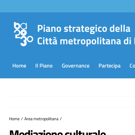
Salta
al
contenuto
Home
Il Piano
Governance
Partecipa
C
Home
Area metropolitana
Mediazione culturale