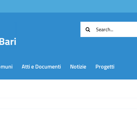
Cerca
per:
omuni
Atti e Documenti
Notizie
Progetti