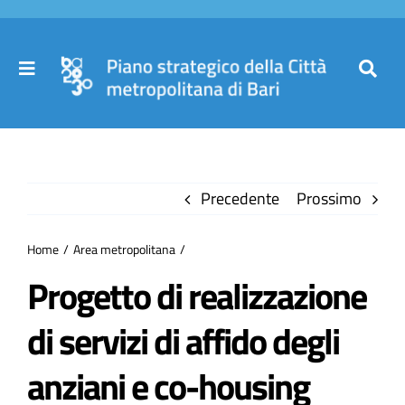
Salta
al
contenuto
Toggle
Toggl
Navigation
Navig
Cer
Home
per
Precedente
Prossimo
Il Piano
Home
Area metropolitana
Governance
Progetto di realizzazione
di servizi di affido degli
Partecipa
anziani e co-housing
Comuni