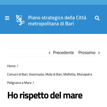
Salta
al
contenuto
Toggle
Toggl
Navigation
Navig
Cer
Home
per
Precedente
Prossimo
Il Piano
Home
Governance
Comuni di Bari, Giovinazzo, Mola di Bari, Molfetta, Monopoli e
Polignano a Mare
Partecipa
Ho rispetto del mare
Comuni