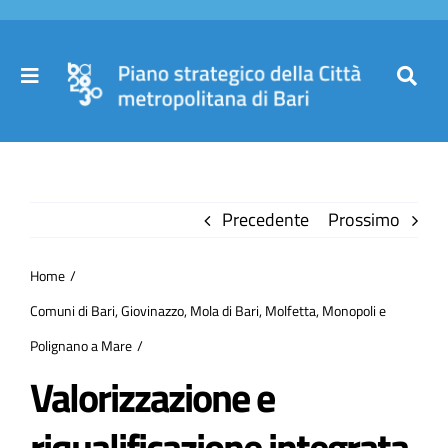
Salta
al
contenuto
Toggle
Toggl
Navigation
Navig
Cer
Home
per
Precedente
Prossimo
Il Piano
Home
Governance
Comuni di Bari, Giovinazzo, Mola di Bari, Molfetta, Monopoli e
Polignano a Mare
Partecipa
Valorizzazione e
riqualificazione integrata
Comuni