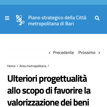
Salta
al
contenuto
Toggle
Toggl
Navigation
Navig
Cer
Home
per
Precedente
Prossimo
Il Piano
Home
Area metropolitana
Governance
Ulteriori progettualità
allo scopo di favorire la
Partecipa
valorizzazione dei beni
Comuni