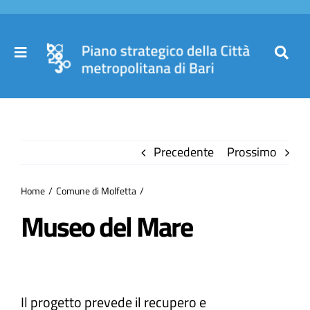
Salta
al
contenuto
Toggle
Toggl
Navigation
Navig
Cer
Home
per
Precedente
Prossimo
Il Piano
Home
Comune di Molfetta
Governance
Museo del Mare
Partecipa
Il progetto prevede il recupero e
Comuni