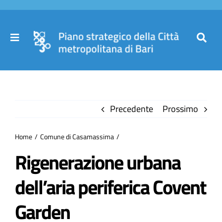
Salta
al
contenuto
Toggle
Toggl
Navigation
Navig
Cer
Home
per
Precedente
Prossimo
Il Piano
Home
Comune di Casamassima
Governance
Rigenerazione urbana
dell’aria periferica Covent
Partecipa
Garden
Comuni