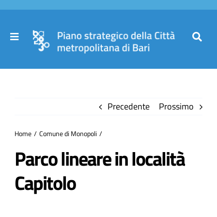
Salta
al
contenuto
Toggle
Toggl
Navigation
Navig
Cer
Home
per
Precedente
Prossimo
Il Piano
Home
Comune di Monopoli
Governance
Parco lineare in località
Capitolo
Partecipa
Comuni