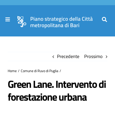
Salta
al
contenuto
Toggle
Toggl
Navigation
Navig
Cer
Home
per
Precedente
Prossimo
Il Piano
Home
Comune di Ruvo di Puglia
Governance
Green Lane. Intervento di
forestazione urbana
Partecipa
Comuni