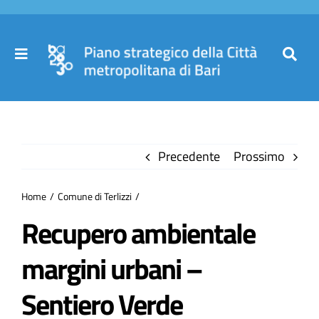
Salta
al
contenuto
Toggle
Toggl
Navigation
Navig
Cer
Home
per
Precedente
Prossimo
Il Piano
Home
Comune di Terlizzi
Governance
Recupero ambientale
margini urbani –
Partecipa
Sentiero Verde
Comuni