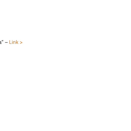
a” –
Link >