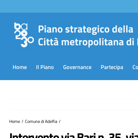
Salta
al
contenuto
Home
Il Piano
Governance
Partecipa
C
Home
Comune di Adelfia
Intervento via Bari n. 35, vi