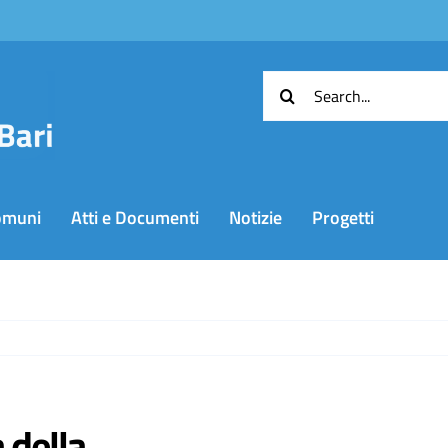
Cerca
per:
omuni
Atti e Documenti
Notizie
Progetti
a della