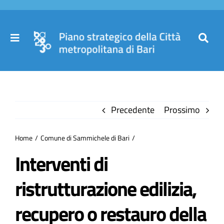
Salta
al
contenuto
Toggle
Toggl
Navigation
Navig
Cer
Home
per
Precedente
Prossimo
Il Piano
Home
Comune di Sammichele di Bari
Governance
Interventi di
ristrutturazione edilizia,
Partecipa
recupero o restauro della
Comuni