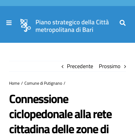
Salta
al
contenuto
Toggle
Toggl
Navigation
Navig
Cer
Home
per
Precedente
Prossimo
Il Piano
Home
Comune di Putignano
Governance
Connessione
ciclopedonale alla rete
Partecipa
cittadina delle zone di
Comuni