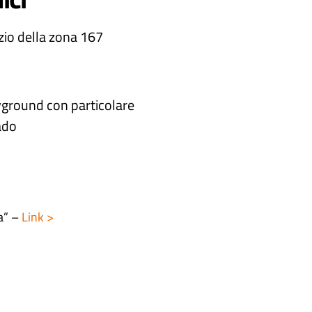
izio della zona 167
ayground con particolare
ado
a” –
Link >