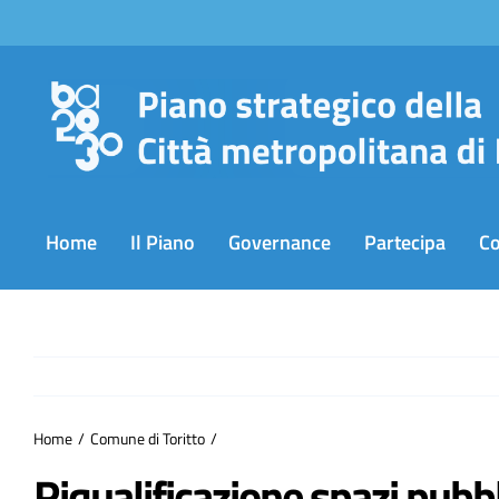
Salta
al
contenuto
Home
Il Piano
Governance
Partecipa
C
Home
Comune di Toritto
Riqualificazione spazi pubbl