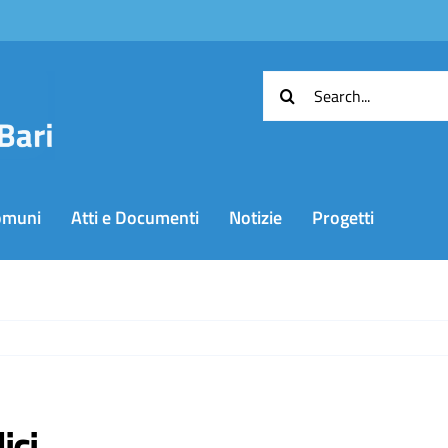
Cerca
per:
omuni
Atti e Documenti
Notizie
Progetti
ici