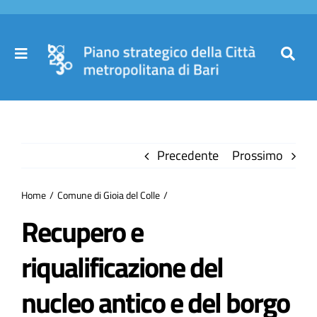
Salta
al
contenuto
Toggle
Toggl
Navigation
Navig
Cer
Home
per
Precedente
Prossimo
Il Piano
Home
Comune di Gioia del Colle
Governance
Recupero e
riqualificazione del
Partecipa
nucleo antico e del borgo
Comuni