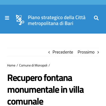
Salta
al
contenuto
Toggle
Toggl
Navigation
Navig
Cer
Home
per
Precedente
Prossimo
Il Piano
Home
Comune di Monopoli
Governance
Recupero fontana
monumentale in villa
Partecipa
comunale
Comuni