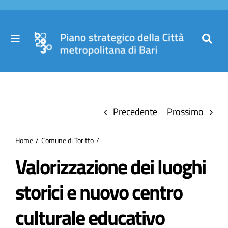
Salta
al
contenuto
Toggle
Toggl
Navigation
Navig
Cer
Home
per
Precedente
Prossimo
Il Piano
Home
Comune di Toritto
Governance
Valorizzazione dei luoghi
storici e nuovo centro
Partecipa
culturale educativo
Comuni