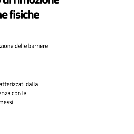
he fisiche
ozione delle barriere
atterizzati dalla
renza con la
messi​