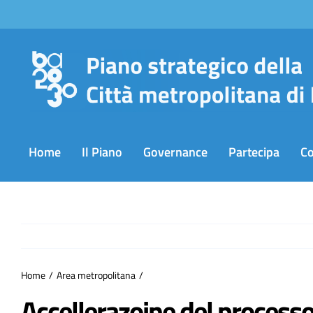
Salta
al
contenuto
Home
Il Piano
Governance
Partecipa
C
Home
Area metropolitana
Accellerazoine del processo