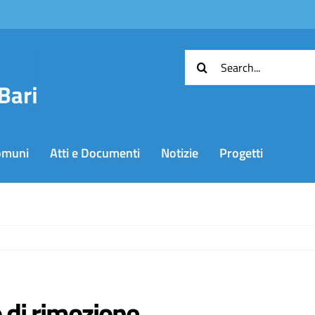
Cerca
per:
omuni
Atti e Documenti
Notizie
Progetti
 di rimozione