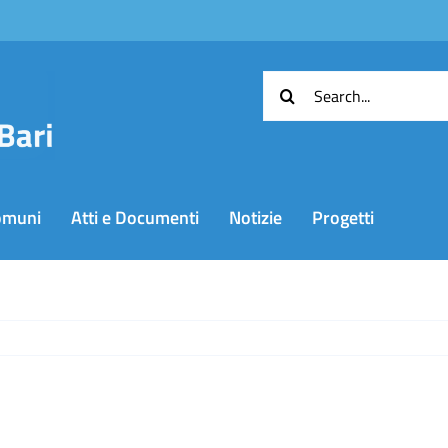
Cerca
per:
omuni
Atti e Documenti
Notizie
Progetti