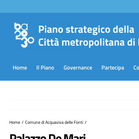
Salta
al
contenuto
Home
Il Piano
Governance
Partecipa
C
Home
Comune di Acquaviva delle Fonti
Palazzo De Mari