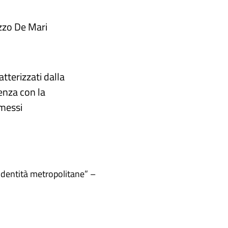
zzo De Mari
atterizzati dalla
renza con la
messi​
Identità metropolitane” –