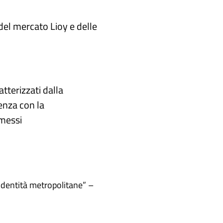
 del mercato Lioy e delle
atterizzati dalla
renza con la
messi​
Identità metropolitane” –