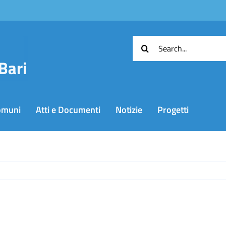
Cerca
per:
omuni
Atti e Documenti
Notizie
Progetti