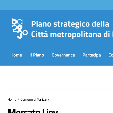
Salta
al
contenuto
Home
Il Piano
Governance
Partecipa
C
Home
Comune di Terlizzi
Mercato Lioy