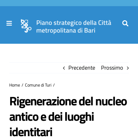
Salta
al
contenuto
Toggle
Toggl
Navigation
Navig
Cer
Home
per
Precedente
Prossimo
Il Piano
Home
Comune di Turi
Governance
Rigenerazione del nucleo
antico e dei luoghi
Partecipa
identitari
Comuni