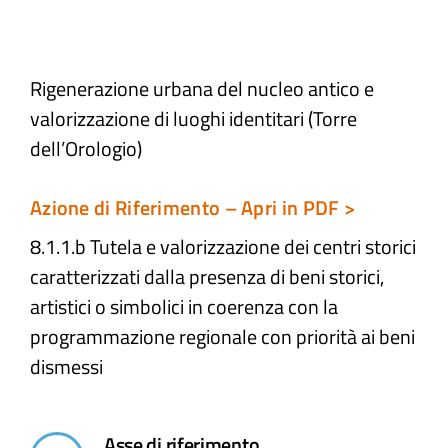
Atti e Docunenti
Rigenerazione urbana del nucleo antico e
valorizzazione di luoghi identitari (Torre
Notizie
dell’Orologio)
Progetti
Azione di Riferimento – Apri in PDF >
8.1.1.b Tutela e valorizzazione dei centri storici
caratterizzati dalla presenza di beni storici,
artistici o simbolici in coerenza con la
programmazione regionale con priorità ai beni
dismessi​
Asse di riferimento