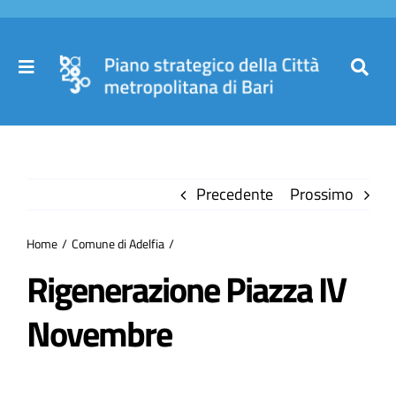
Salta
al
contenuto
Toggle
Toggl
Navigation
Navig
Cer
Home
per
Precedente
Prossimo
Il Piano
Home
Comune di Adelfia
Governance
Rigenerazione Piazza IV
Novembre
Partecipa
Comuni