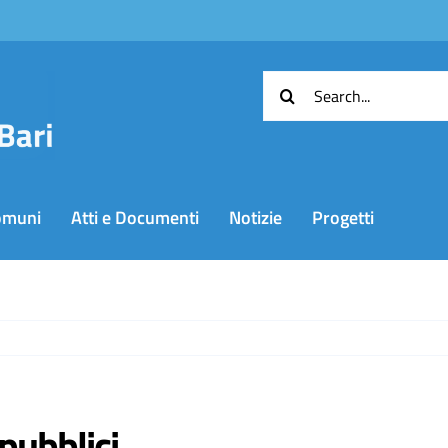
Cerca
per:
omuni
Atti e Documenti
Notizie
Progetti
pubblici,