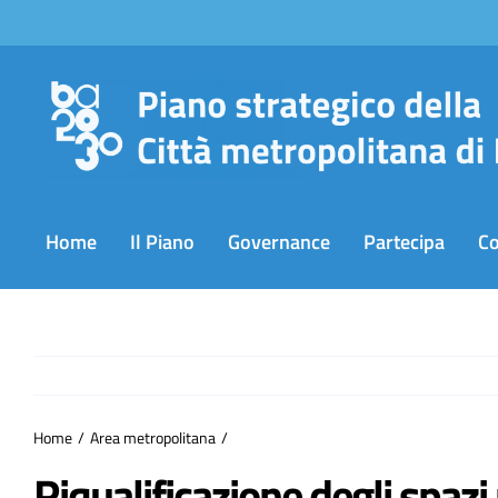
Salta
al
contenuto
Home
Il Piano
Governance
Partecipa
C
Home
Area metropolitana
Riqualificazione degli spazi 