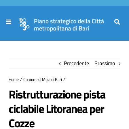
Salta
al
contenuto
Toggle
Toggl
Navigation
Navig
Cer
Home
per
Precedente
Prossimo
Il Piano
Home
Comune di Mola di Bari
Governance
Ristrutturazione pista
ciclabile Litoranea per
Partecipa
Cozze
Comuni